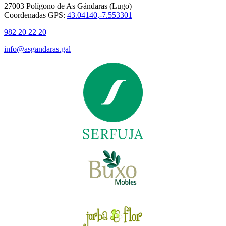
27003 Polígono de As Gándaras (Lugo)
Coordenadas GPS:
43.04140,-7.553301
982 20 22 20
info@asgandaras.gal