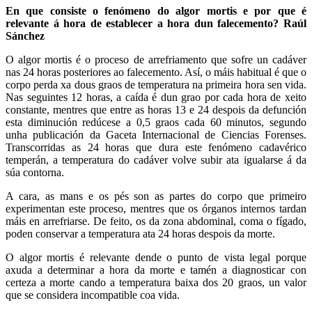
En que consiste o fenómeno do algor mortis e por que é
relevante á hora de establecer a hora dun falecemento? Raúl
Sánchez
O algor mortis é o proceso de arrefriamento que sofre un cadáver
nas 24 horas posteriores ao falecemento. Así, o máis habitual é que o
corpo perda xa dous graos de temperatura na primeira hora sen vida.
Nas seguintes 12 horas, a caída é dun grao por cada hora de xeito
constante, mentres que entre as horas 13 e 24 despois da defunción
esta diminución redúcese a 0,5 graos cada 60 minutos, segundo
unha publicación da Gaceta Internacional de Ciencias Forenses.
Transcorridas as 24 horas que dura este fenómeno cadavérico
temperán, a temperatura do cadáver volve subir ata igualarse á da
súa contorna.
A cara, as mans e os pés son as partes do corpo que primeiro
experimentan este proceso, mentres que os órganos internos tardan
máis en arrefriarse. De feito, os da zona abdominal, coma o fígado,
poden conservar a temperatura ata 24 horas despois da morte.
O algor mortis é relevante dende o punto de vista legal porque
axuda a determinar a hora da morte e tamén a diagnosticar con
certeza a morte cando a temperatura baixa dos 20 graos, un valor
que se considera incompatible coa vida.