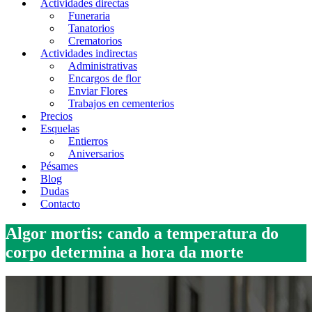
Actividades directas
Funeraria
Tanatorios
Crematorios
Actividades indirectas
Administrativas
Encargos de flor
Enviar Flores
Trabajos en cementerios
Precios
Esquelas
Entierros
Aniversarios
Pésames
Blog
Dudas
Contacto
Algor mortis: cando a temperatura do
corpo determina a hora da morte