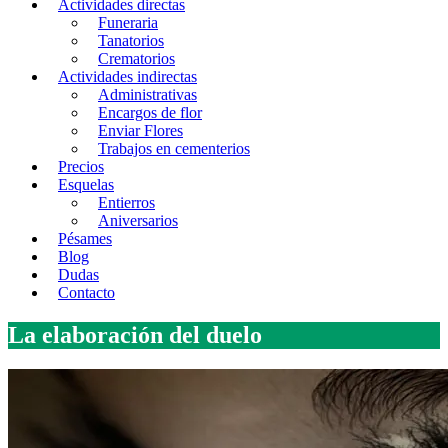
Actividades directas
Funeraria
Tanatorios
Crematorios
Actividades indirectas
Administrativas
Encargos de flor
Enviar Flores
Trabajos en cementerios
Precios
Esquelas
Entierros
Aniversarios
Pésames
Blog
Dudas
Contacto
La elaboración del duelo