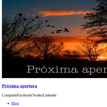
Próxima apertura
CompartirFacebookTwitterLinkedin
Blog