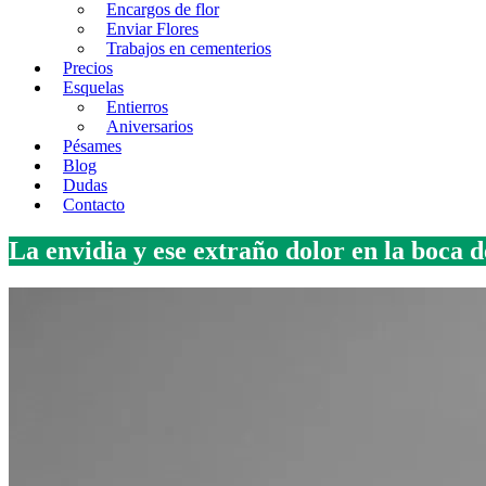
Encargos de flor
Enviar Flores
Trabajos en cementerios
Precios
Esquelas
Entierros
Aniversarios
Pésames
Blog
Dudas
Contacto
La envidia y ese extraño dolor en la boca 