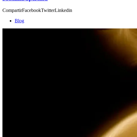
CompartirFacebookTwitterLinkedin
Blog