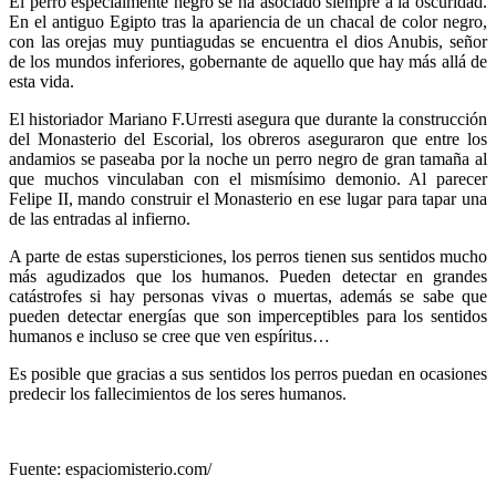
El perro especialmente negro se ha asociado siempre a la oscuridad.
En el antiguo Egipto tras la apariencia de un chacal de color negro,
con las orejas muy puntiagudas se encuentra el dios Anubis, señor
de los mundos inferiores, gobernante de aquello que hay más allá de
esta vida.
El historiador Mariano F.Urresti asegura que durante la construcción
del Monasterio del Escorial, los obreros aseguraron que entre los
andamios se paseaba por la noche un perro negro de gran tamaña al
que muchos vinculaban con el mismísimo demonio. Al parecer
Felipe II, mando construir el Monasterio en ese lugar para tapar una
de las entradas al infierno.
A parte de estas supersticiones, los perros tienen sus sentidos mucho
más agudizados que los humanos. Pueden detectar en grandes
catástrofes si hay personas vivas o muertas, además se sabe que
pueden detectar energías que son imperceptibles para los sentidos
humanos e incluso se cree que ven espíritus…
Es posible que gracias a sus sentidos los perros puedan en ocasiones
predecir los fallecimientos de los seres humanos.
Fuente: espaciomisterio.com/