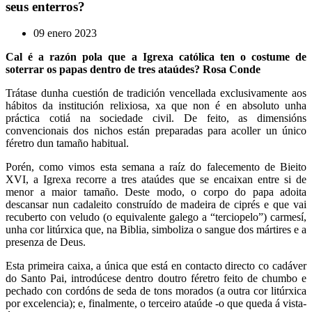
seus enterros?
09 enero 2023
Cal é a razón pola que a Igrexa católica ten o costume de
soterrar os papas dentro de tres ataúdes? Rosa Conde
Trátase dunha cuestión de tradición vencellada exclusivamente aos
hábitos da institución relixiosa, xa que non é en absoluto unha
práctica cotiá na sociedade civil. De feito, as dimensións
convencionais dos nichos están preparadas para acoller un único
féretro dun tamaño habitual.
Porén, como vimos esta semana a raíz do falecemento de Bieito
XVI, a Igrexa recorre a tres ataúdes que se encaixan entre si de
menor a maior tamaño. Deste modo, o corpo do papa adoita
descansar nun cadaleito construído de madeira de ciprés e que vai
recuberto con veludo (o equivalente galego a “terciopelo”) carmesí,
unha cor litúrxica que, na Biblia, simboliza o sangue dos mártires e a
presenza de Deus.
Esta primeira caixa, a única que está en contacto directo co cadáver
do Santo Pai, introdúcese dentro doutro féretro feito de chumbo e
pechado con cordóns de seda de tons morados (a outra cor litúrxica
por excelencia); e, finalmente, o terceiro ataúde -o que queda á vista-