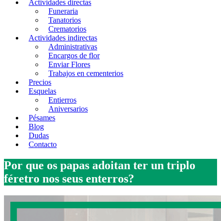
Actividades directas
Funeraria
Tanatorios
Crematorios
Actividades indirectas
Administrativas
Encargos de flor
Enviar Flores
Trabajos en cementerios
Precios
Esquelas
Entierros
Aniversarios
Pésames
Blog
Dudas
Contacto
Por que os papas adoitan ter un triplo
féretro nos seus enterros?