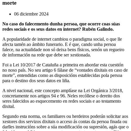
morte
06 diciembre 2024
No caso do falecemento dunha persoa, que ocorre coas súas
redes sociais e os seus datos en internet? Rubén Galindo.
A popularidade de internet cambiou o paradigma social, o que lle
afecta tamén ao ámbito funerario. E é que, cando unha persoa
falece, na actualidade non só deixa bens físicos, senón un regueiro
de información na rede que debe ser xestionada.
Foi a Lei 10/2017 de Cataluña a primeira en abordar esta cuestión
no noso país. No seu artigo 6 fálase de “vontades dixitais en caso de
morte”, entendidas como as disposicións establecidas pola persoa
para o destino dos seus datos en liña.
A nivel nacional, este concepto amplíase na Lei Orgánica 3/2018,
concretamente nos artigos 94 e 96. Neles recóllese o dereito dos
seres falecidos ao esquecemento en redes sociais e ao testamento
dixital.
Segundo esta norma, os familiares ou herdeiros poderán solicitar aos
xestores dos servizos dixitais o acceso ás contas da persoa finada ou
darlles instrucións sobre a súa modificación ou supresión, agás que o