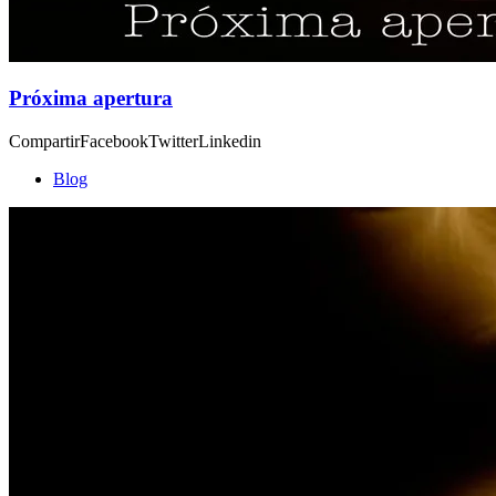
Próxima apertura
CompartirFacebookTwitterLinkedin
Blog