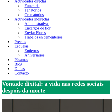
Actividades directas
Funeraria
Tanatorios
Crematorios
Actividades indirectas
Administrativas
Encargos de flor
Enviar Flores
Trabajos en cementerios
Precios
Esquelas
Entierros
Aniversarios
Pésames
Blog
Dudas
Contacto
Vontade dixital: a vida nas redes sociais
despois da morte