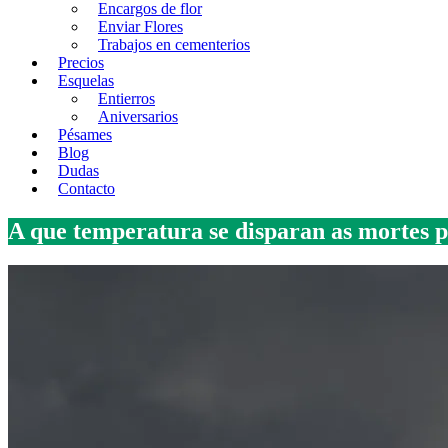
Encargos de flor
Enviar Flores
Trabajos en cementerios
Precios
Esquelas
Entierros
Aniversarios
Pésames
Blog
Dudas
Contacto
A que temperatura se disparan as mortes p