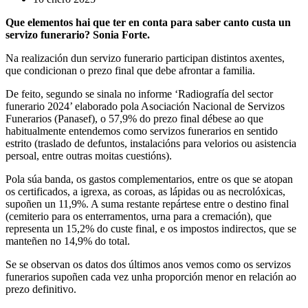
Que elementos hai que ter en conta para saber canto custa un
servizo funerario? Sonia Forte.
Na realización dun servizo funerario participan distintos axentes,
que condicionan o prezo final que debe afrontar a familia.
De feito, segundo se sinala no informe ‘Radiografía del sector
funerario 2024’ elaborado pola Asociación Nacional de Servizos
Funerarios (Panasef), o 57,9% do prezo final débese ao que
habitualmente entendemos como servizos funerarios en sentido
estrito (traslado de defuntos, instalacións para velorios ou asistencia
persoal, entre outras moitas cuestións).
Pola súa banda, os gastos complementarios, entre os que se atopan
os certificados, a igrexa, as coroas, as lápidas ou as necrolóxicas,
supoñen un 11,9%. A suma restante repártese entre o destino final
(cemiterio para os enterramentos, urna para a cremación), que
representa un 15,2% do custe final, e os impostos indirectos, que se
manteñen no 14,9% do total.
Se se observan os datos dos últimos anos vemos como os servizos
funerarios supoñen cada vez unha proporción menor en relación ao
prezo definitivo.