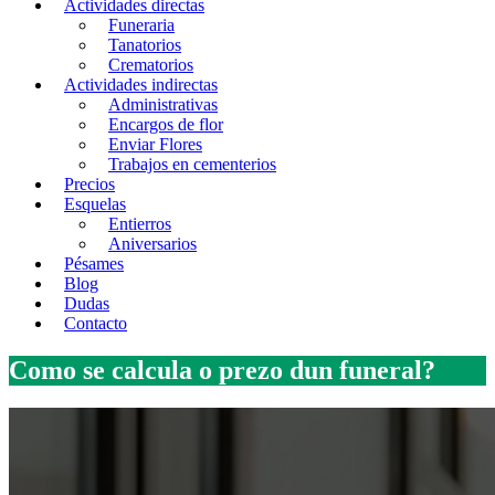
Actividades directas
Funeraria
Tanatorios
Crematorios
Actividades indirectas
Administrativas
Encargos de flor
Enviar Flores
Trabajos en cementerios
Precios
Esquelas
Entierros
Aniversarios
Pésames
Blog
Dudas
Contacto
Como se calcula o prezo dun funeral?