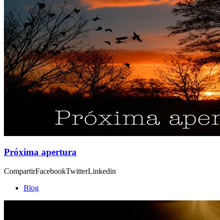
Próxima apertura
CompartirFacebookTwitterLinkedin
Blog