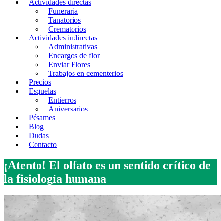
Actividades directas
Funeraria
Tanatorios
Crematorios
Actividades indirectas
Administrativas
Encargos de flor
Enviar Flores
Trabajos en cementerios
Precios
Esquelas
Entierros
Aniversarios
Pésames
Blog
Dudas
Contacto
¡Atento! El olfato es un sentido crítico de
la fisiología humana