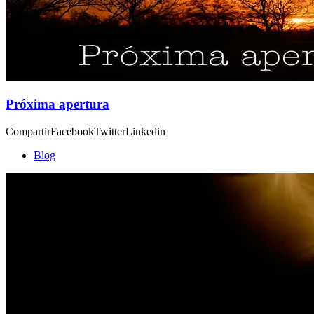
Próxima apertura
CompartirFacebookTwitterLinkedin
Blog