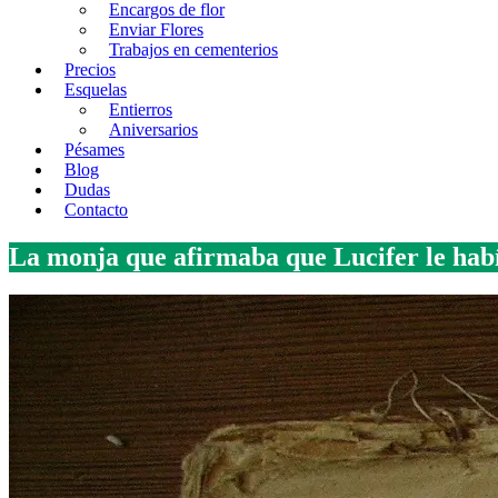
Encargos de flor
Enviar Flores
Trabajos en cementerios
Precios
Esquelas
Entierros
Aniversarios
Pésames
Blog
Dudas
Contacto
La monja que afirmaba que Lucifer le habí