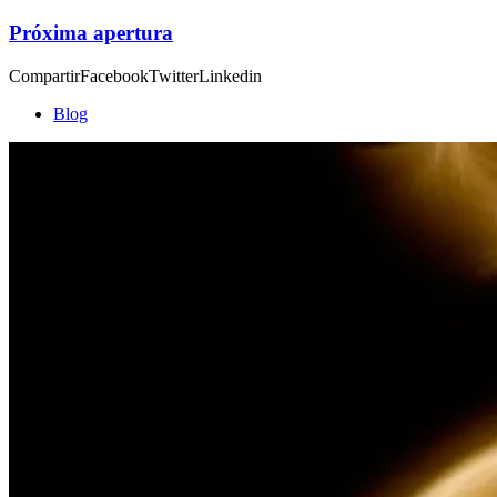
Próxima apertura
CompartirFacebookTwitterLinkedin
Blog