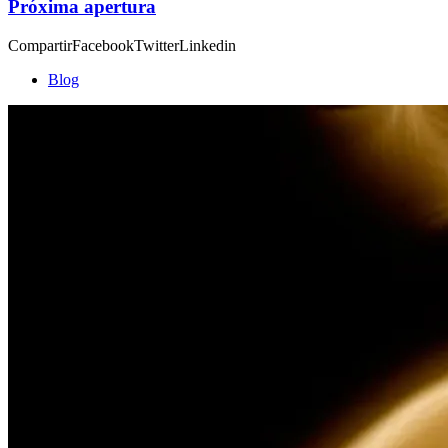
Próxima apertura
CompartirFacebookTwitterLinkedin
Blog