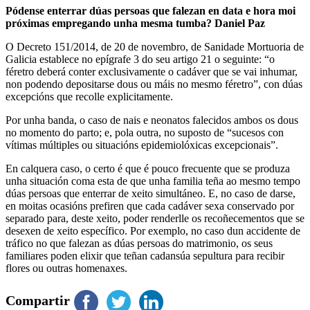
Pódense enterrar dúas persoas que falezan en data e hora moi
próximas empregando unha mesma tumba? Daniel Paz
O Decreto 151/2014, de 20 de novembro, de Sanidade Mortuoria de
Galicia establece no epígrafe 3 do seu artigo 21 o seguinte: “o
féretro deberá conter exclusivamente o cadáver que se vai inhumar,
non podendo depositarse dous ou máis no mesmo féretro”, con dúas
excepcións que recolle explicitamente.
Por unha banda, o caso de nais e neonatos falecidos ambos os dous
no momento do parto; e, pola outra, no suposto de “sucesos con
vítimas múltiples ou situacións epidemiolóxicas excepcionais”.
En calquera caso, o certo é que é pouco frecuente que se produza
unha situación coma esta de que unha familia teña ao mesmo tempo
dúas persoas que enterrar de xeito simultáneo. E, no caso de darse,
en moitas ocasións prefiren que cada cadáver sexa conservado por
separado para, deste xeito, poder renderlle os recoñecementos que se
desexen de xeito específico. Por exemplo, no caso dun accidente de
tráfico no que falezan as dúas persoas do matrimonio, os seus
familiares poden elixir que teñan cadansúa sepultura para recibir
flores ou outras homenaxes.
Compartir