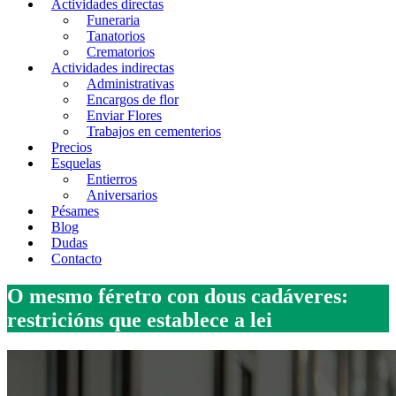
Actividades directas
Funeraria
Tanatorios
Crematorios
Actividades indirectas
Administrativas
Encargos de flor
Enviar Flores
Trabajos en cementerios
Precios
Esquelas
Entierros
Aniversarios
Pésames
Blog
Dudas
Contacto
O mesmo féretro con dous cadáveres:
restricións que establece a lei