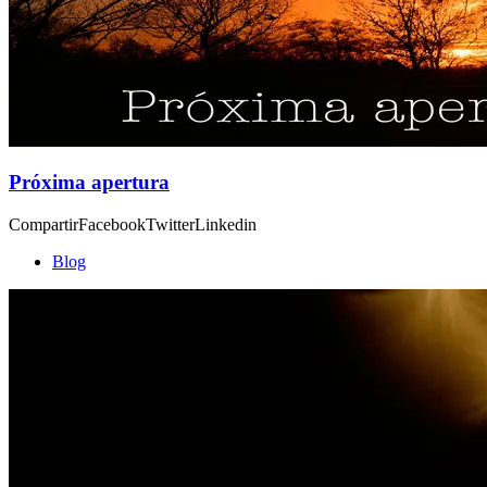
Próxima apertura
CompartirFacebookTwitterLinkedin
Blog