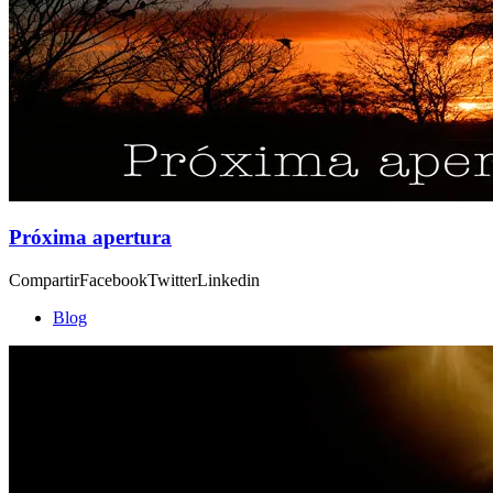
Próxima apertura
CompartirFacebookTwitterLinkedin
Blog