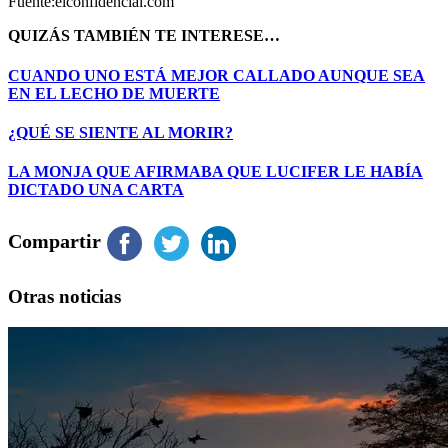
Fuente:elconfidencial.com
QUIZÁS TAMBIÉN TE INTERESE…
CUANDO UNO ESTÁ MEJOR CALLADO AUNQUE SEA
EN EL LECHO DE MUERTE
¿QUÉ SE SIENTE AL MORIR?
LA MONJA QUE AFIRMABA QUE LUCIFER LE HABÍA
DICTADO UNA CARTA
Compartir
Otras noticias