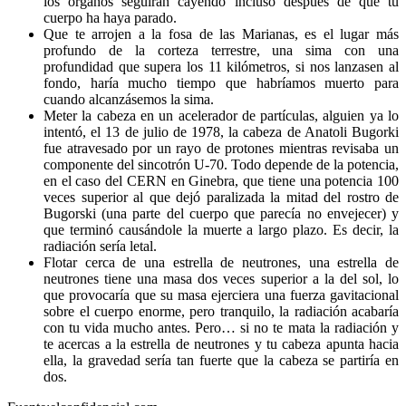
los órganos seguirán cayendo incluso después de que tu
cuerpo ha haya parado.
Que te arrojen a la fosa de las Marianas, es el lugar más
profundo de la corteza terrestre, una sima con una
profundidad que supera los 11 kilómetros, si nos lanzasen al
fondo, haría mucho tiempo que habríamos muerto para
cuando alcanzásemos la sima.
Meter la cabeza en un acelerador de partículas, alguien ya lo
intentó, el 13 de julio de 1978, la cabeza de Anatoli Bugorki
fue atravesado por un rayo de protones mientras revisaba un
componente del sincotrón U-70. Todo depende de la potencia,
en el caso del CERN en Ginebra, que tiene una potencia 100
veces superior al que dejó paralizada la mitad del rostro de
Bugorski (una parte del cuerpo que parecía no envejecer) y
que terminó causándole la muerte a largo plazo. Es decir, la
radiación sería letal.
Flotar cerca de una estrella de neutrones, una estrella de
neutrones tiene una masa dos veces superior a la del sol, lo
que provocaría que su masa ejerciera una fuerza gavitacional
sobre el cuerpo enorme, pero tranquilo, la radiación acabaría
con tu vida mucho antes. Pero… si no te mata la radiación y
te acercas a la estrella de neutrones y tu cabeza apunta hacia
ella, la gravedad sería tan fuerte que la cabeza se partiría en
dos.