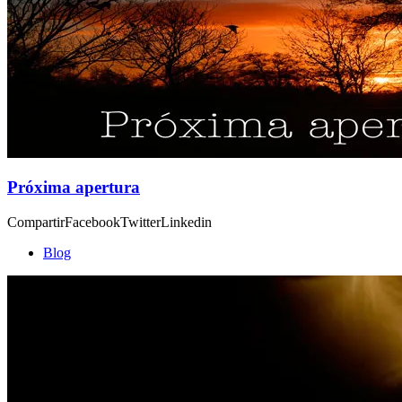
Próxima apertura
CompartirFacebookTwitterLinkedin
Blog