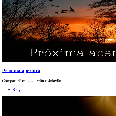
Próxima apertura
CompartirFacebookTwitterLinkedin
Blog