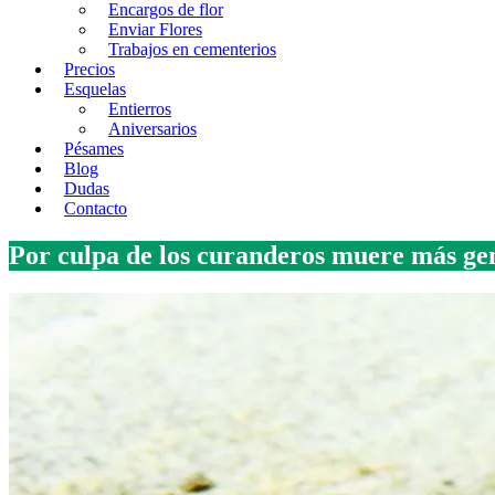
Encargos de flor
Enviar Flores
Trabajos en cementerios
Precios
Esquelas
Entierros
Aniversarios
Pésames
Blog
Dudas
Contacto
Por culpa de los curanderos muere más gent