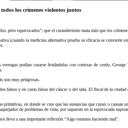
todos los crímenes violentos juntos
dos, pero equivocados”; que el curanderismo mata más que los crímene
rnativa (cuando la medicina alternativa prueba su eficacia se convierte 
s.
as verrugas podían curarse frotándolas con cortezas de cerdo, Geor
a.
ás son muy peligrosas.
os falsos y en curas falsas del cáncer o del sida. El fiscal de la ciud
 primitivas, en donde se cree que las sustancias que curan o causan un
aquejados de problemas de vista, por supuesto en la equivocada suposi
 nos lleva a una importante reflexión “Algo estamos haciendo mal”.