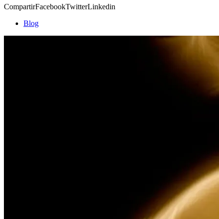
CompartirFacebookTwitterLinkedin
Blog