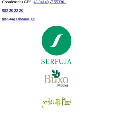
Coordenadas GPS:
43.04140,-7.553301
982 20 22 20
info@asgandaras.gal