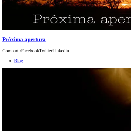
Próxima apertura
CompartirFacebookTwitterLinkedin
Blog