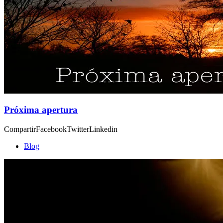
Próxima apertura
CompartirFacebookTwitterLinkedin
Blog