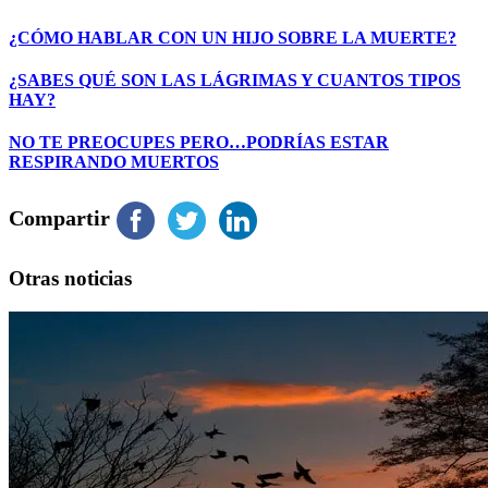
¿CÓMO HABLAR CON UN HIJO SOBRE LA MUERTE?
¿SABES QUÉ SON LAS LÁGRIMAS Y CUANTOS TIPOS
HAY?
NO TE PREOCUPES PERO…PODRÍAS ESTAR
RESPIRANDO MUERTOS
Compartir
Otras noticias