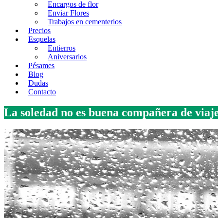
Encargos de flor
Enviar Flores
Trabajos en cementerios
Precios
Esquelas
Entierros
Aniversarios
Pésames
Blog
Dudas
Contacto
La soledad no es buena compañera de viaj