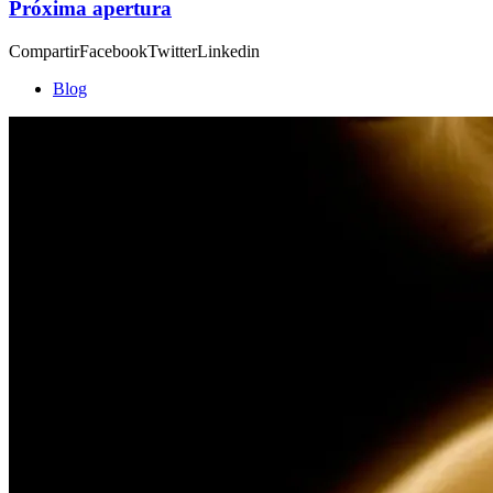
Próxima apertura
CompartirFacebookTwitterLinkedin
Blog